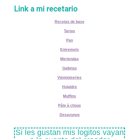
Link a mi recetario
Recetas de base
Tartas
Pan
Entremets
Meriendas
Galletas
Viennoiseries
Hojaldre
Muffins
Pâte à choux
Desayunos
Si les gustan mis logitos vayan