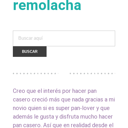
remolacha
n
d
e
r
e
m
Creo que el interés por hacer pan
casero creció más que nada gracias a mi
o
novio quien si es super pan-lover y que
además le gusta y disfruta mucho hacer
l
pan casero. Así que en realidad desde el